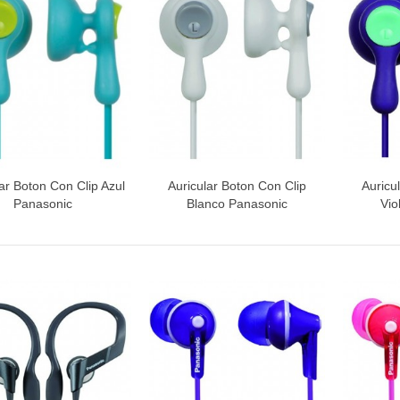
RA CATA BT1200
TA INFERIOR PUERTA 1491281
ar Boton Con Clip Azul
Auricular Boton Con Clip
Auricu
Vista rápida
Vista rápida
V
Panasonic
Blanco Panasonic
Vio
INETE RODAMIENTOS FAGOR-
NDT
ETA / MANGO HORNO