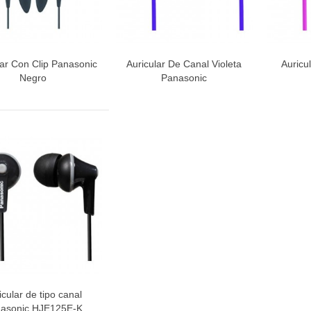
lar Con Clip Panasonic
Auricular De Canal Violeta
Auricu
Vista rápida
Vista rápida
V
Negro
Panasonic
icular de tipo canal
Vista rápida
asonic HJE125E-K