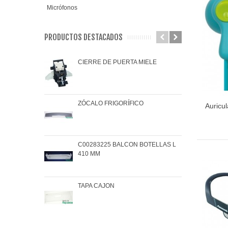
Micrófonos
PRODUCTOS DESTACADOS
CIERRE DE PUERTA MIELE
JAR
ZÓCALO FRIGORÍFICO
JUN
Auricul
C00283225 BALCON BOTELLAS L
COJ
410 MM
BRA
TAPA CAJON
MAN