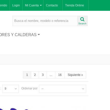
enido
Login
Mi Cuenta
Contacto
Tienda Online
Search
ORES Y CALDERAS
1
2
3
...
16
Siguiente
»
:
Ordenar por
9
--