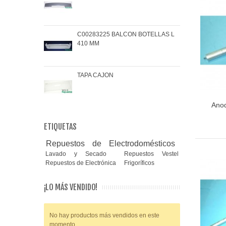
C00283225 BALCON BOTELLAS L
COJ
410 MM
BRA
TAPA CAJON
MAN
Anod
ETIQUETAS
Repuestos de Electrodomésticos
Lavado y Secado
Repuestos Vestel
Repuestos de Electrónica
Frigoríficos
¡LO MÁS VENDIDO!
No hay productos más vendidos en este
momento