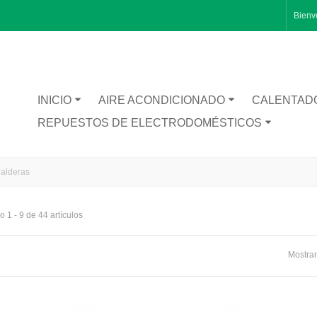
Bienv
INICIO
AIRE ACONDICIONADO
CALENTAD
REPUESTOS DE ELECTRODOMÉSTICOS
Calderas
 1 - 9 de 44 artículos
RA CATA BT1200
Mostrar
TA INFERIOR PUERTA 1491281