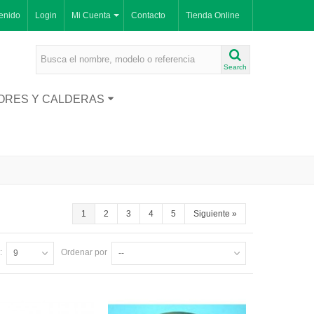
enido
Login
Mi Cuenta
Contacto
Tienda Online
Search
ORES Y CALDERAS
1
2
3
4
5
Siguiente
»
:
Ordenar por
9
--