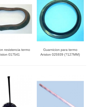
on resistencia termo
Guarnicion para termo
ista rápida
Vista rápida
riston 017541
Ariston 025939 (?127MM)