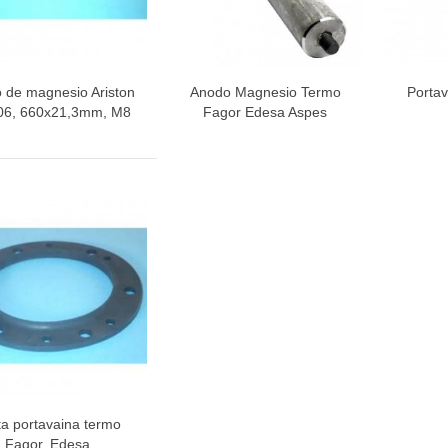
 de magnesio Ariston
Anodo Magnesio Termo
Porta
Vista rápida
Vista rápida
V
06, 660x21,3mm, M8
Fagor Edesa Aspes
ta portavaina termo
Vista rápida
Fagor, Edesa