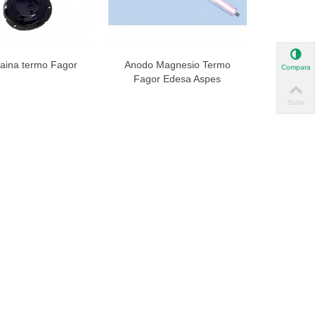
vaina termo Fagor
Anodo Magnesio Termo
ista rápida
Vista rápida
Comparar
Fagor Edesa Aspes
Subir