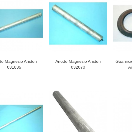
INETE RODAMIENTOS FAGOR-
NDT
ETA / MANGO HORNO
o Magnesio Ariston
Anodo Magnesio Ariston
Guarnici
Vista rápida
Vista rápida
V
031835
032070
A