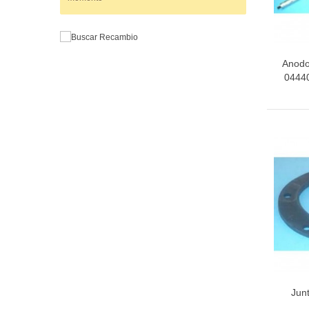
Anodo
0444
Jun