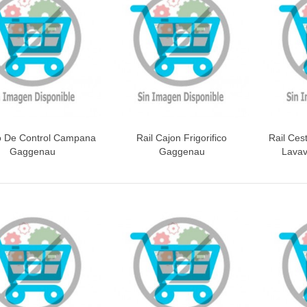
INETE RODAMIENTOS FAGOR-
NDT
ETA / MANGO HORNO
 De Control Campana
Rail Cajon Frigorifico
Rail Ces
Vista rápida
Vista rápida
V
Gaggenau
Gaggenau
Lavav