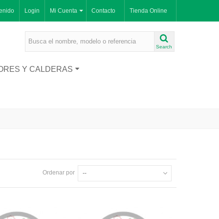
enido
Login
Mi Cuenta
Contacto
Tienda Online
Search
ORES Y CALDERAS
Ordenar por
--