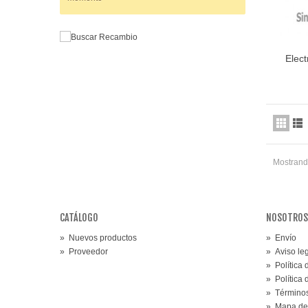
Elect
Mostrando
CATÁLOGO
NOSOTROS
»
Nuevos productos
»
Envío
»
Proveedor
»
Aviso le
»
Política
»
Política
»
Términos
»
Mapa de