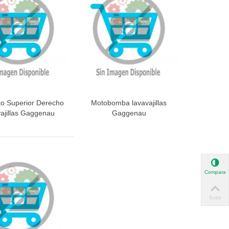
to Superior Derecho
Motobomba lavavajillas
ista rápida
Vista rápida
ajillas Gaggenau
Gaggenau
Comparar
Subir