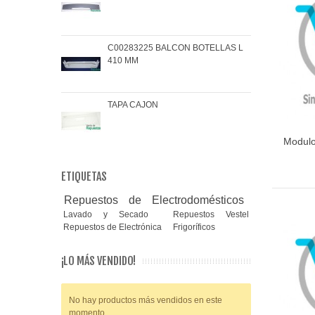
C00283225 BALCON BOTELLAS L
COJ
410 MM
BRA
TAPA CAJON
MAN
Modulo
ETIQUETAS
Repuestos de Electrodomésticos
Lavado y Secado
Repuestos Vestel
Repuestos de Electrónica
Frigoríficos
¡LO MÁS VENDIDO!
No hay productos más vendidos en este
momento