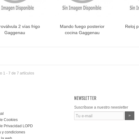
roválvula 2 vías frigo
Mando fuego posterior
Reloj 
Vista rápida
Vista rápida
V
Gaggenau
cocina Gaggenau
 1 - 7 de 7 artículos
NEWSLETTER
Suscríbase a nuestro newsletter
gal
>
 de Cookies
 de Privacidad LOPD
 y condiciones
 la web