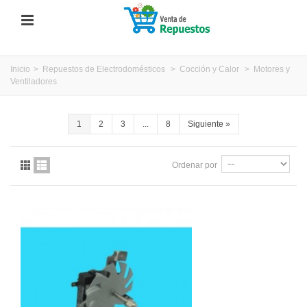
Inicio
>
Repuestos de Electrodomésticos
>
Cocción y Calor
>
Motores y
Ventiladores
1
2
3
...
8
Siguiente
»
Ordenar por