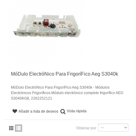
MóDulo ElectróNico Para FrigoríFico Aeg S3040k
MóDulo ElectróNico Para FrigoríFico Aeg S3040k - Módulos
Electrónicos Frigoríficos.Módulo electrónico completo frigorífico AEG
S3040KG8, 2262252121
Vista rápida
Añadir a lista de deseos
Ordenar por