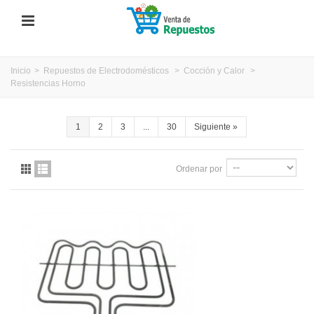
Inicio
>
Repuestos de Electrodomésticos
>
Cocción y Calor
>
Resistencias Horno
1
2
3
...
30
Siguiente
»
Ordenar por