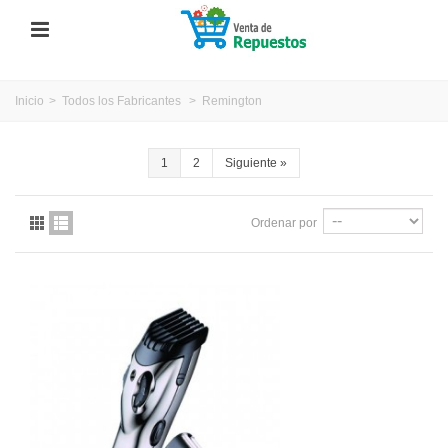
Inicio
>
Todos los Fabricantes
>
Remington
1
2
Siguiente
»
Ordenar por