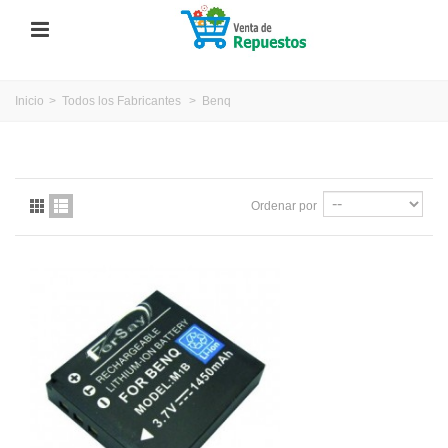
Inicio
>
Todos los Fabricantes
>
Benq
Ordenar por