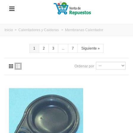
Inicio
>
Calentadores y Calderas
>
Membranas Calentador
1
2
3
...
7
Siguiente
»
Ordenar por