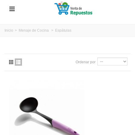
Inicio
>
Menaje de Cocina
>
Espátulas
Ordenar por