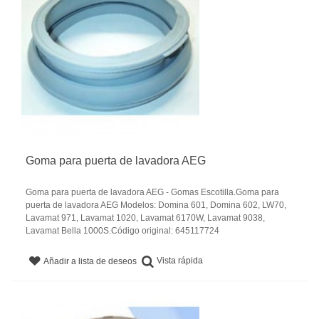
Goma para puerta de lavadora AEG
Goma para puerta de lavadora AEG - Gomas Escotilla.Goma para
puerta de lavadora AEG Modelos: Domina 601, Domina 602, LW70,
Lavamat 971, Lavamat 1020, Lavamat 6170W, Lavamat 9038,
Lavamat Bella 1000S.Código original: 645117724
Vista rápida
Añadir a lista de deseos