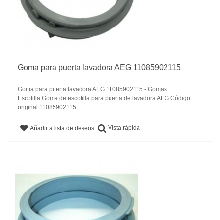
Goma para puerta lavadora AEG 11085902115
Goma para puerta lavadora AEG 11085902115 - Gomas
Escotilla.Goma de escotilla para puerta de lavadora AEG.Código
original 11085902115
Vista rápida
Añadir a lista de deseos