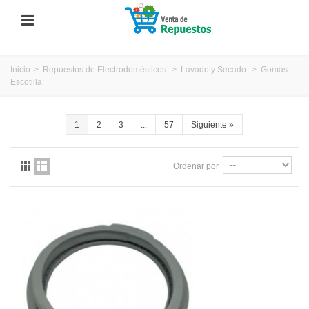
Inicio
>
Repuestos de Electrodomésticos
>
Lavado y Secado
>
Gomas
Escotilla
1
2
3
...
57
Siguiente
»
Ordenar por