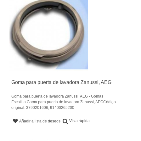
Goma para puerta de lavadora Zanussi, AEG
Goma para puerta de lavadora Zanussi, AEG - Gomas
Escotilla.Goma para puerta de lavadora Zanussi, AEGCódigo
original: 3790201606, 91400265200
Vista rápida
Añadir a lista de deseos