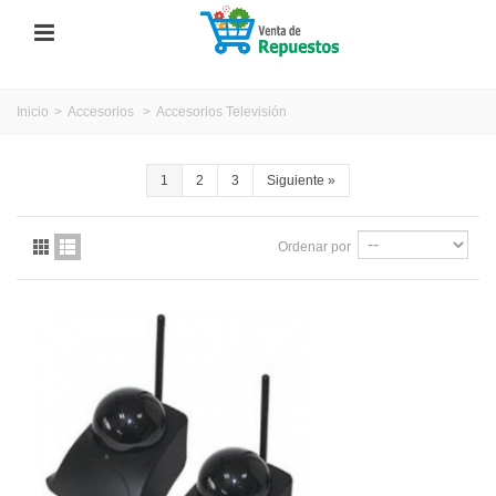
Inicio
>
Accesorios
>
Accesorios Televisión
1
2
3
Siguiente
»
Ordenar por