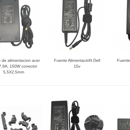
 de alimentacion acer
Fuente AlimentacióN Dell
Fuente
Vista rápida
Vista rápida
V
7,9A, 150W conector
15v
5,5X2,5mm