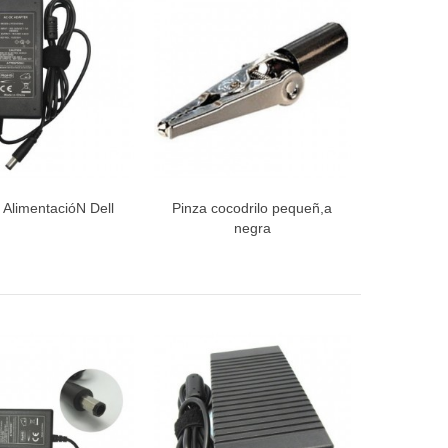
 AlimentacióN Dell
Pinza cocodrilo pequeñ,a
ista rápida
Vista rápida
negra