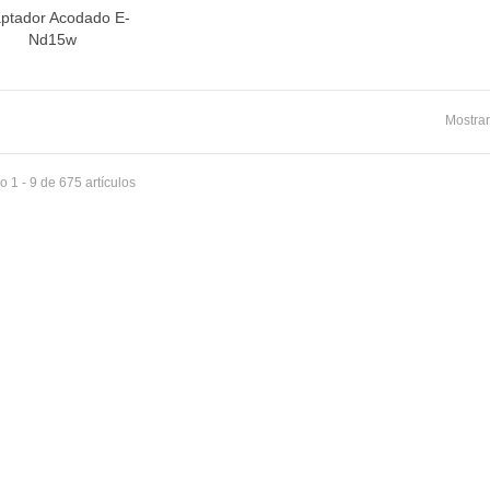
INETE RODAMIENTOS FAGOR-
ptador Acodado E-
Vista rápida
NDT
Nd15w
ETA / MANGO HORNO
Mostrar
 1 - 9 de 675 artículos