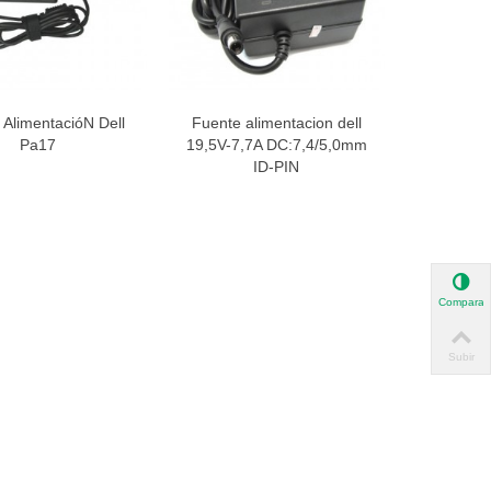
 AlimentacióN Dell
Fuente alimentacion dell
ista rápida
Vista rápida
Pa17
19,5V-7,7A DC:7,4/5,0mm
ID-PIN
Comparar
Subir