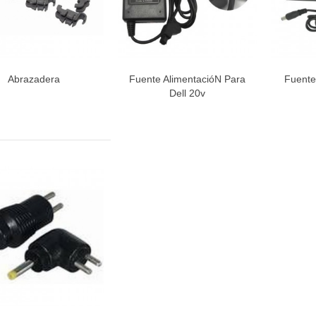
Abrazadera
Fuente AlimentacióN Para
Fuente
Vista rápida
Vista rápida
V
Dell 20v
RA CATA BT1200
TA INFERIOR PUERTA 1491281