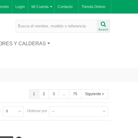
enido
Login
Mi Cuenta
Contacto
Tienda Online
Search
ORES Y CALDERAS
1
2
3
...
75
Siguiente
»
:
Ordenar por
9
--