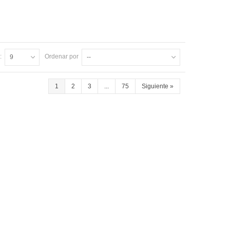
:
Ordenar por
9
--
1
2
3
...
75
Siguiente
»