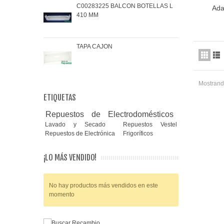
C00283225 BALCON BOTELLAS L
COJ
Ada
410 MM
BRA
TAPA CAJON
MAN
Mostrando
ETIQUETAS
Repuestos de Electrodomésticos
Lavado y Secado
Repuestos Vestel
Repuestos de Electrónica
Frigoríficos
¡LO MÁS VENDIDO!
No hay productos más vendidos en este
momento