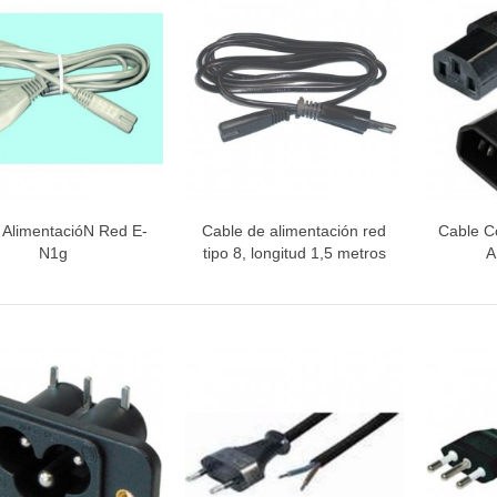
INETE RODAMIENTOS FAGOR-
NDT
ETA / MANGO HORNO
 AlimentacióN Red E-
Cable de alimentación red
Cable C
Vista rápida
Vista rápida
V
N1g
tipo 8, longitud 1,5 metros
A