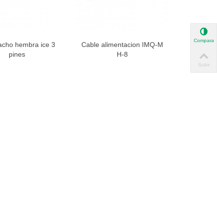
Comparar
cho hembra ice 3
Cable alimentacion IMQ-M
ista rápida
Vista rápida
pines
H-8
Subir