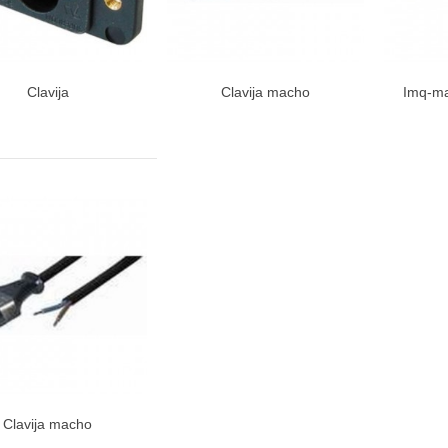
Clavija
Clavija macho
Imq-ma
Vista rápida
Vista rápida
V
Clavija macho
Vista rápida