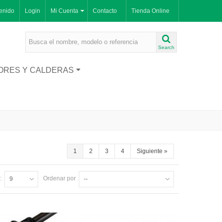
enido
Login
Mi Cuenta
Contacto
Tienda Online
Search
ORES Y CALDERAS
1
2
3
4
Siguiente
»
:
Ordenar por
9
--