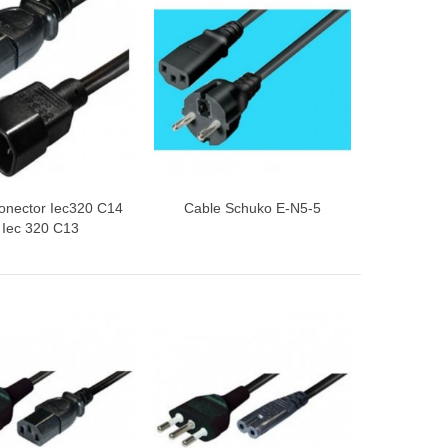
onector Iec320 C14
Cable Schuko E-N5-5
ista rápida
Vista rápida
 Iec 320 C13