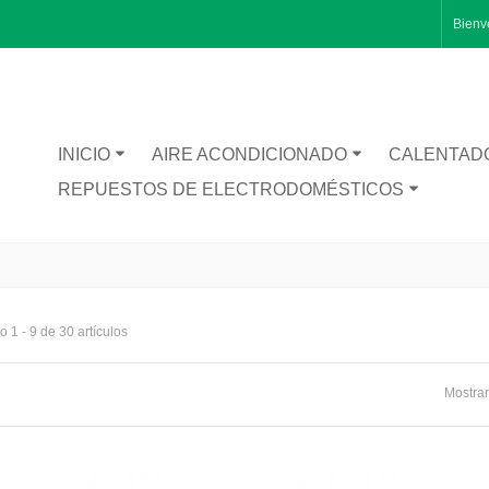
Bienv
INICIO
AIRE ACONDICIONADO
CALENTAD
REPUESTOS DE ELECTRODOMÉSTICOS
 1 - 9 de 30 artículos
RA CATA BT1200
Mostrar
TA INFERIOR PUERTA 1491281