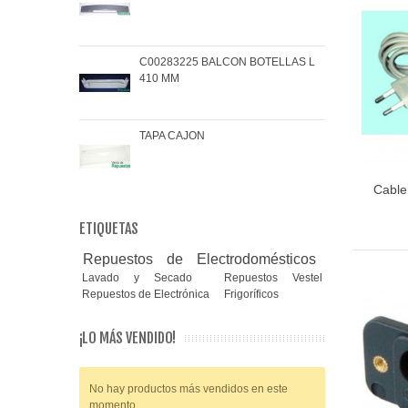
C00283225 BALCON BOTELLAS L
COJ
410 MM
BRA
TAPA CAJON
MAN
Cable
ETIQUETAS
Repuestos de Electrodomésticos
Lavado y Secado
Repuestos Vestel
Repuestos de Electrónica
Frigoríficos
¡LO MÁS VENDIDO!
No hay productos más vendidos en este
momento