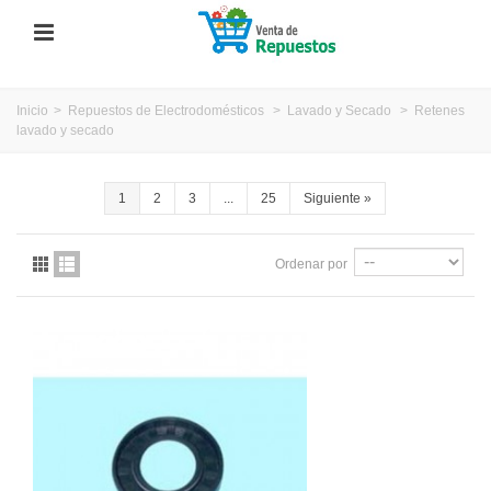
Inicio
>
Repuestos de Electrodomésticos
>
Lavado y Secado
>
Retenes
lavado y secado
1
2
3
...
25
Siguiente
»
Ordenar por