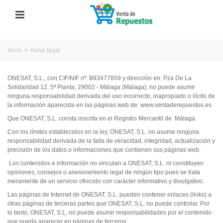
Inicio
>
Aviso legal
ONESAT, S.L., con CIF/NIF nº: B93477859 y dirección en: Pza De La
Solidaridad 12, 5ª Planta, 29002 - Málaga (Malaga), no puede asumir
ninguna responsabilidad derivada del uso incorrecto, inapropiado o ilícito de
la información aparecida en las páginas web de: www.ventaderepuestos.es
Que ONESAT, S.L. consta inscrita en el Registro Mercantil de
Málaga.
Con los límites establecidos en la ley, ONESAT, S.L. no asume ninguna
responsabilidad derivada de la falta de veracidad, integridad, actualización y
precisión de los datos o informaciones que contienen sus páginas web.
Los contenidos e información no vinculan a ONESAT, S.L. ni constituyen
opiniones, consejos o asesoramiento legal de ningún tipo pues se trata
meramente de un servicio ofrecido con carácter informativo y divulgativo.
Las páginas de Internet de ONESAT, S.L. pueden contener enlaces (links) a
otras páginas de terceras partes que ONESAT, S.L. no puede controlar. Por
lo tanto, ONESAT, S.L. no puede asumir responsabilidades por el contenido
que pueda aparecer en páginas de terceros.