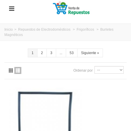
Inicio
>
Repuestos de Electrodomésticos
>
Frigoríficos
>
Burletes
Magnéticos
1
2
3
...
53
Siguiente
»
Ordenar por