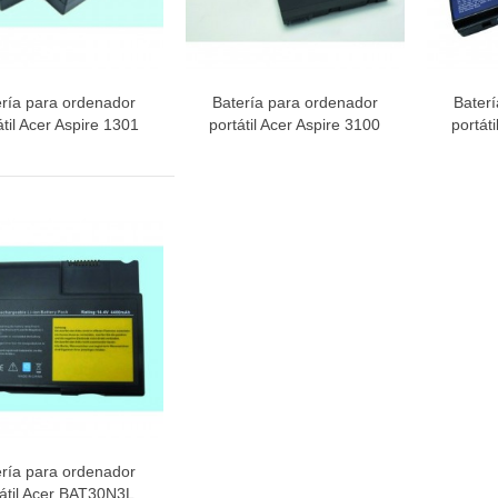
ería para ordenador
Batería para ordenador
Bater
Vista rápida
Vista rápida
V
átil Acer Aspire 1301
portátil Acer Aspire 3100
portát
ería para ordenador
Vista rápida
tátil Acer BAT30N3L