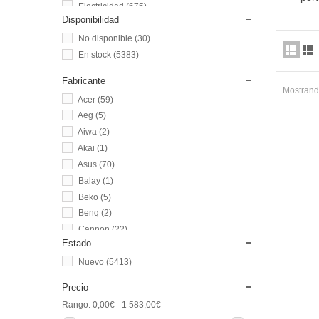
Electricidad
(675)
Disponibilidad
Herramientas
(277)
No disponible
(30)
Limpieza
(168)
En stock
(5383)
Mandos a Distancia
(862)
Conexiones y Conectores
(1441)
Fabricante
Baterías y Pilas
(1212)
Mostrando
Acer
(59)
Antenas y Satélite
(314)
Aeg
(5)
Receptores TV
(13)
Aiwa
(2)
Sistemas Biónicos y Matainsectos
(40)
Akai
(1)
Teléfonos Inalámbricos
(41)
Asus
(70)
Balay
(1)
Beko
(5)
Benq
(2)
Cannon
(22)
Estado
Cata
(1)
Nuevo
(5413)
Classic
(20)
Daewoo
(6)
Precio
Dell
(53)
Rango:
0,00€ - 1 583,00€
DeLonghi
(2)