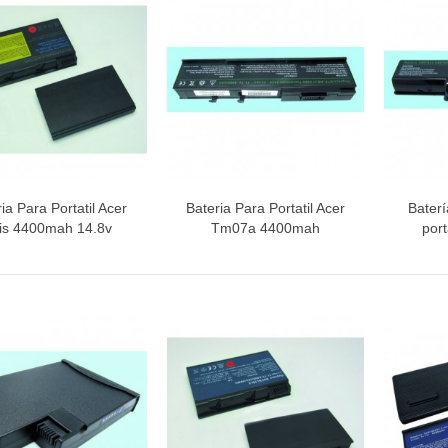
ia Para Portatil Acer
Bateria Para Portatil Acer
Bater
Vista rápida
Vista rápida
V
is 4400mah 14.8v
Tm07a 4400mah
port