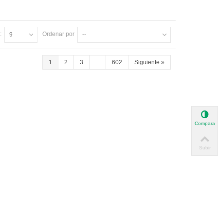
:
Ordenar por
9
--
1
2
3
...
602
Siguiente
»
Comparar
Subir