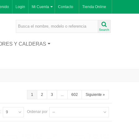
enido
Login
Mi Cuenta
Contacto
Tienda Online
Search
ORES Y CALDERAS
1
2
3
...
602
Siguiente
»
:
Ordenar por
9
--