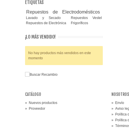
ETIQUETAS
Nec
(5)
Repuestos de Electrodomésticos
Nikon
(21)
Lavado y Secado
Repuestos Vestel
Nokia
(17)
Repuestos de Electrónica
Frigoríficos
OKI
(2)
Panasonic
(118)
¡LO MÁS VENDIDO!
Philips
(285)
Pioneer
(1)
Saeco
(1)
No hay productos más vendidos en este
momento
Saivod
(3)
Samsung
(136)
Sanyo
(25)
Sharp
(32)
Siemens
(11)
Smeg
(1)
CATÁLOGO
NOSOTROS
Sony
(99)
»
Nuevos productos
»
Envío
Thomson
(20)
»
Proveedor
»
Aviso le
Tomtom
(1)
»
Política
Toshiba
(64)
»
Política
Vestel
(50)
»
Términos