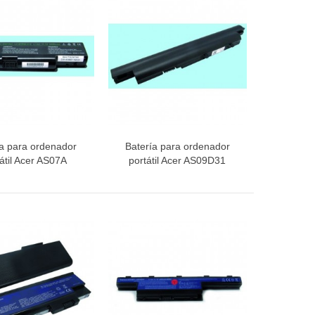
ía para ordenador
Batería para ordenador
ista rápida
Vista rápida
átil Acer AS07A
portátil Acer AS09D31