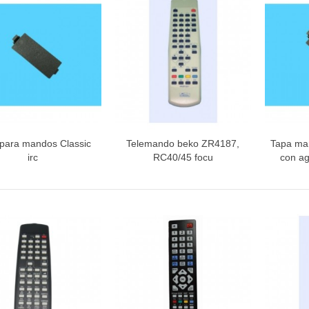
INETE RODAMIENTOS FAGOR-
NDT
ETA / MANGO HORNO
para mandos Classic
Telemando beko ZR4187,
Tapa man
Vista rápida
Vista rápida
V
irc
RC40/45 focu
con ag