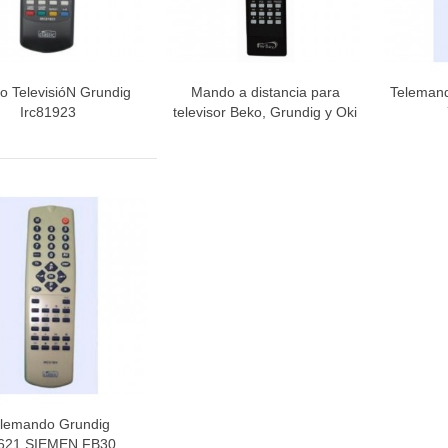
 TelevisióN Grundig
Mando a distancia para
Teleman
Vista rápida
Vista rápida
V
Irc81923
televisor Beko, Grundig y Oki
lemando Grundig
Vista rápida
621,SIEMEN FB30