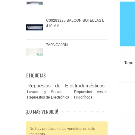
C00283225 BALCON BOTELLAS L
COJ
410 MM
BRA
TAPA CAJON
MAN
Tapa 
ETIQUETAS
Repuestos de Electrodomésticos
Lavado y Secado
Repuestos Vestel
Repuestos de Electrónica
Frigoríficos
¡LO MÁS VENDIDO!
No hay productos más vendidos en este
momento