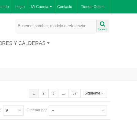
enido
Login
Mi Cuenta
Contacto
Tienda Online
Search
ORES Y CALDERAS
1
2
3
...
37
Siguiente
»
:
Ordenar por
9
--