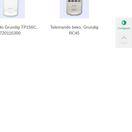
do Grundig TP156C,
Telemando beko, Grundig
ista rápida
Vista rápida
Comparar
720116300
RC45
Subir