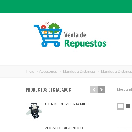
Inicio
>
Accesorios
>
Mandos a Distancia
>
Mandos a Distancia
PRODUCTOS DESTACADOS
Mostrando
CIERRE DE PUERTA MIELE
JAR
ZÓCALO FRIGORÍFICO
JUN