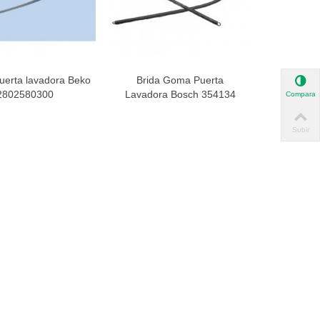
uerta lavadora Beko
Brida Goma Puerta
ista rápida
Vista rápida
2802580300
Lavadora Bosch 354134
Comparar
Subir