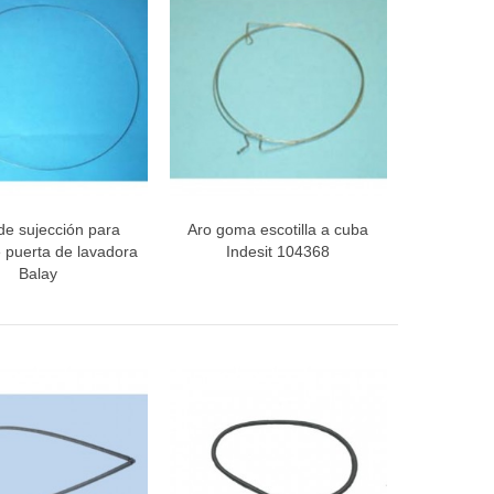
de sujección para
Aro goma escotilla a cuba
ista rápida
Vista rápida
 puerta de lavadora
Indesit 104368
Balay