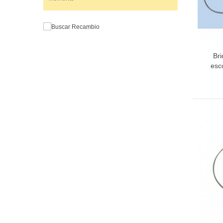
Br
esc