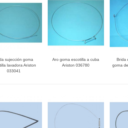
INETE RODAMIENTOS FAGOR-
NDT
ETA / MANGO HORNO
ida sujección goma
Aro goma escotilla a cuba
Brida 
Vista rápida
Vista rápida
V
illa lavadora Ariston
Ariston 036780
goma de
033041