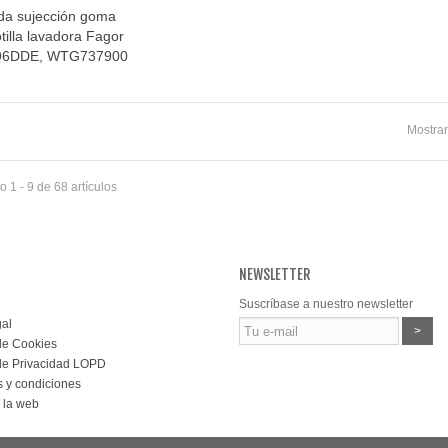
ida sujección goma
Vista rápida
tilla lavadora Fagor
96DDE, WTG737900
Mostrar
 1 - 9 de 68 artículos
NEWSLETTER
Suscríbase a nuestro newsletter
gal
>
 de Cookies
 de Privacidad LOPD
 y condiciones
 la web