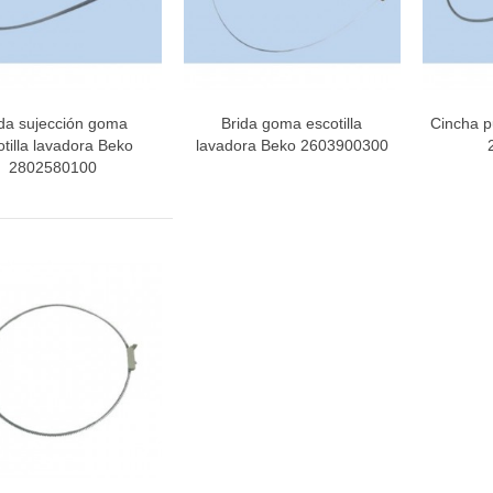
ida sujección goma
Brida goma escotilla
Cincha p
Vista rápida
Vista rápida
V
otilla lavadora Beko
lavadora Beko 2603900300
2802580100