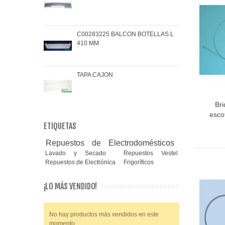
C00283225 BALCON BOTELLAS L
COJ
410 MM
BRA
TAPA CAJON
MAN
Br
escot
ETIQUETAS
Repuestos de Electrodomésticos
Lavado y Secado
Repuestos Vestel
Repuestos de Electrónica
Frigoríficos
¡LO MÁS VENDIDO!
No hay productos más vendidos en este
momento