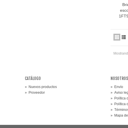
Br
esco
1FT
Mostrando
CATÁLOGO
NOSOTROS
»
Nuevos productos
»
Envío
»
Proveedor
»
Aviso le
»
Política
»
Política
»
Términos
»
Mapa de