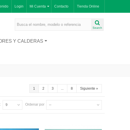
enido
Login
Mi Cuenta
Contacto
Tienda Online
Search
ORES Y CALDERAS
1
2
3
...
8
Siguiente
»
:
Ordenar por
9
--