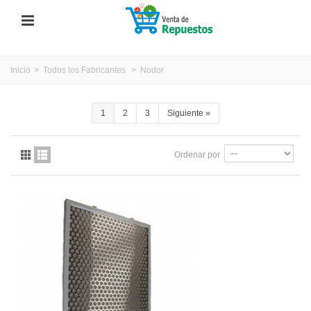
Inicio
>
Todos los Fabricantes
>
Nodor
1
2
3
Siguiente
»
Ordenar por