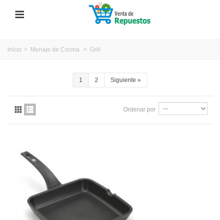
Inicio
>
Menaje de Cocina
>
Grill
1
2
Siguiente
»
Ordenar por