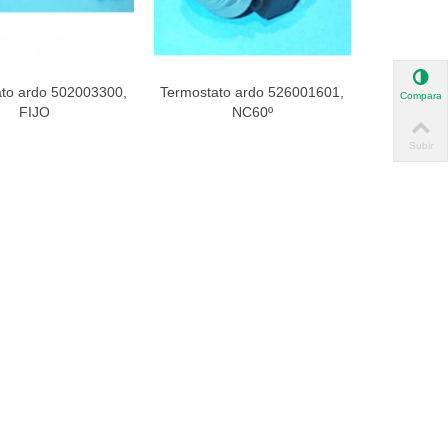
to ardo 502003300,
Termostato ardo 526001601,
ista rápida
Vista rápida
Comparar
FIJO
NC60º
Subir