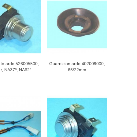
to ardo 526005500,
Guarnicion ardo 402009000,
ista rápida
Vista rápida
r, NA37º, NA62º
65/22mm