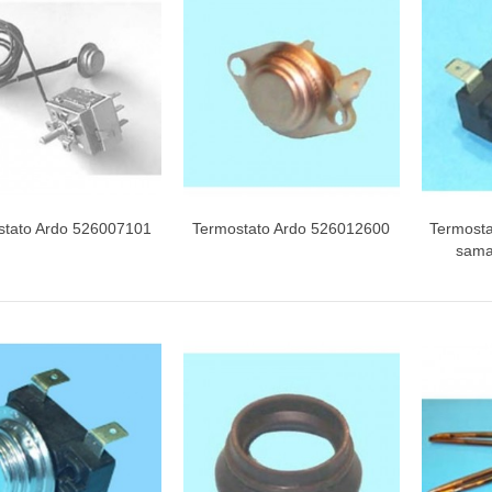
INETE RODAMIENTOS FAGOR-
NDT
ETA / MANGO HORNO
stato Ardo 526007101
Termostato Ardo 526012600
Termosta
Vista rápida
Vista rápida
V
sama