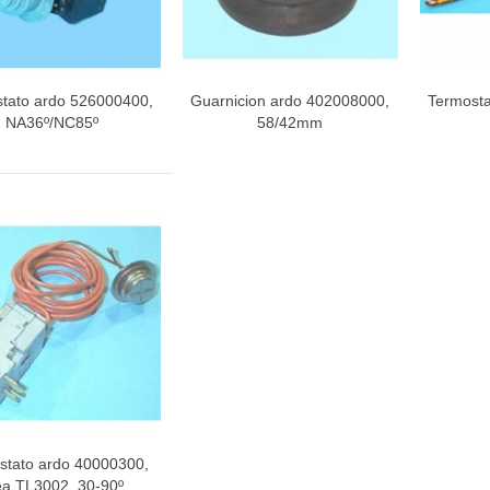
tato ardo 526000400,
Guarnicion ardo 402008000,
Termosta
Vista rápida
Vista rápida
V
NA36º/NC85º
58/42mm
stato ardo 40000300,
Vista rápida
ea TL3002, 30-90º