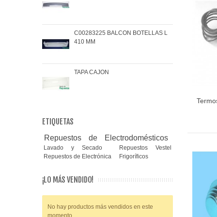
C00283225 BALCON BOTELLAS L
COJ
410 MM
BRA
TAPA CAJON
MAN
Termo
ETIQUETAS
Repuestos de Electrodomésticos
Lavado y Secado
Repuestos Vestel
Repuestos de Electrónica
Frigoríficos
¡LO MÁS VENDIDO!
No hay productos más vendidos en este
momento