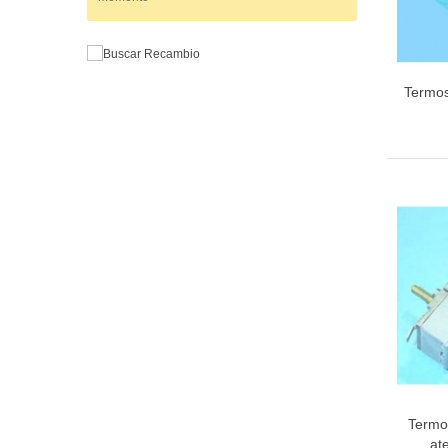
Termos
Termo
at