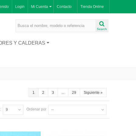
enido
Login
Mi Cuenta
Contacto
Tienda Online
Search
ORES Y CALDERAS
1
2
3
...
29
Siguiente
»
:
Ordenar por
9
--