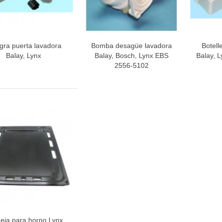
gra puerta lavadora
Bomba desagüe lavadora
Botelle
Vista rápida
Vista rápida
V
Balay, Lynx
Balay, Bosch, Lynx EBS
Balay, 
2556-5102
eja para horno Lynx
Vista rápida