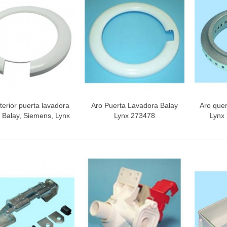
INETE RODAMIENTOS FAGOR-
NDT
ETA / MANGO HORNO
terior puerta lavadora
Aro Puerta Lavadora Balay
Aro que
Vista rápida
Vista rápida
V
 Balay, Siemens, Lynx
Lynx 273478
Lynx