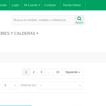
enido
Login
Mi Cuenta
Contacto
Tienda Online
Search
ORES Y CALDERAS
1
2
3
...
13
Siguiente
»
:
Ordenar por
9
--