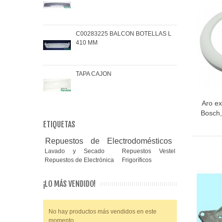
C00283225 BALCON BOTELLAS L
COJ
410 MM
BRA
TAPA CAJON
MAN
Aro ex
Bosch,
ETIQUETAS
Repuestos de Electrodomésticos
Lavado y Secado
Repuestos Vestel
Repuestos de Electrónica
Frigoríficos
¡LO MÁS VENDIDO!
No hay productos más vendidos en este
momento