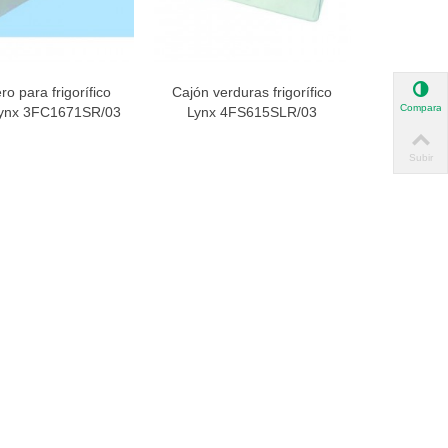
ro para frigorífico
Cajón verduras frigorífico
ista rápida
Vista rápida
Comparar
Lynx 3FC1671SR/03
Lynx 4FS615SLR/03
Subir