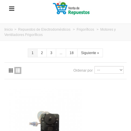
Inicio
>
Repuestos de Electrodomésticos
>
Frigoríficos
>
Motores y
Ventiladores Frigoríficos
1
2
3
...
18
Siguiente
»
Ordenar por