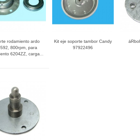
rte rodamiento ardo
Kit eje soporte tambor Candy
áRbol
Vista rápida
Vista rápida
V
592, 800rpm, para
97922496
ento 6204ZZ, carga...