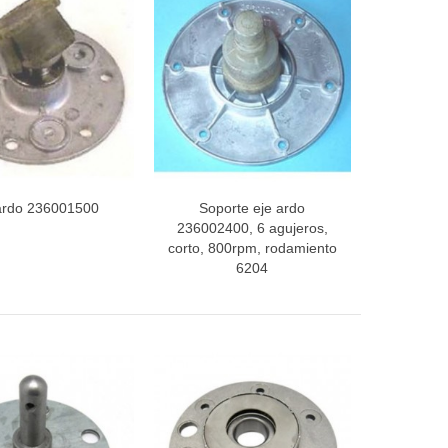
ardo 236001500
Soporte eje ardo
ista rápida
Vista rápida
236002400, 6 agujeros,
corto, 800rpm, rodamiento
6204