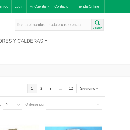
enido
Login
Mi Cuenta
Contacto
Tienda Online
Search
ORES Y CALDERAS
1
2
3
...
12
Siguiente
»
:
Ordenar por
9
--