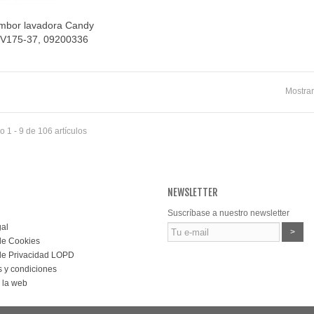
ambor lavadora Candy
Vista rápida
V175-37, 09200336
Mostrar
 1 - 9 de 106 artículos
NEWSLETTER
Suscríbase a nuestro newsletter
gal
>
 de Cookies
 de Privacidad LOPD
 y condiciones
 la web