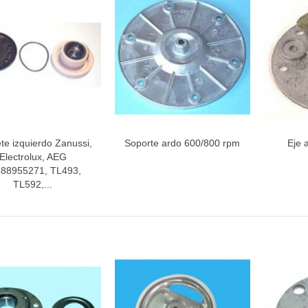
INETE RODAMIENTOS FAGOR-
NDT
ETA / MANGO HORNO
te izquierdo Zanussi,
Soporte ardo 600/800 rpm
Eje 
Vista rápida
Vista rápida
V
Electrolux, AEG
88955271, TL493,
TL592,...