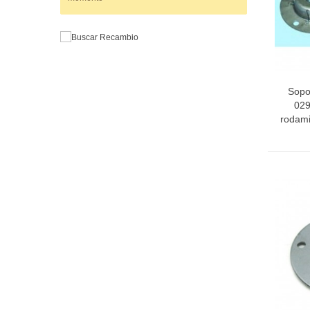
Sopo
029
rodami