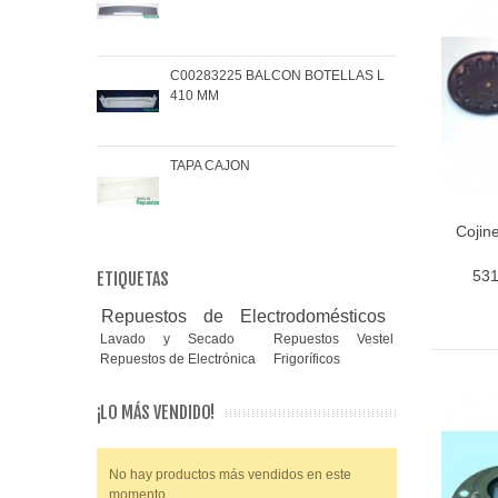
C00283225 BALCON BOTELLAS L
COJ
410 MM
BRA
TAPA CAJON
MAN
Cojine
531
ETIQUETAS
Repuestos de Electrodomésticos
Lavado y Secado
Repuestos Vestel
Repuestos de Electrónica
Frigoríficos
¡LO MÁS VENDIDO!
No hay productos más vendidos en este
momento