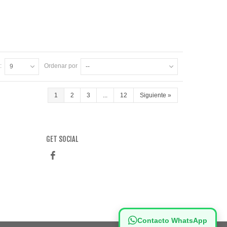
:
Ordenar por
9
--
1
2
3
...
12
Siguiente
»
GET SOCIAL
Contacto WhatsApp