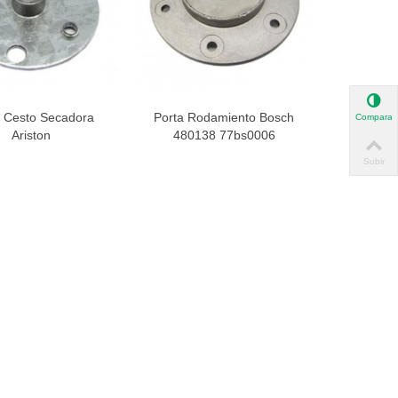
 Cesto Secadora
Porta Rodamiento Bosch
Comparar
ista rápida
Vista rápida
Ariston
480138 77bs0006
Subir