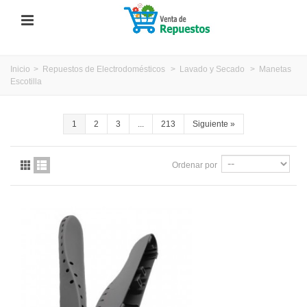
Inicio
>
Repuestos de Electrodomésticos
>
Lavado y Secado
>
Manetas
Escotilla
1
2
3
...
213
Siguiente
»
Ordenar por