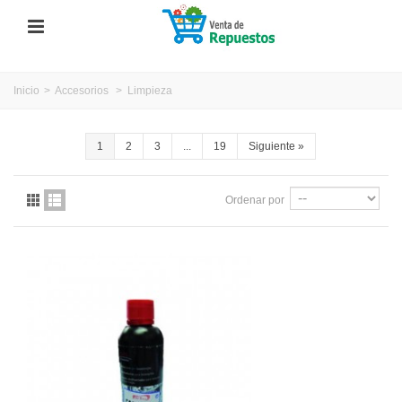
Inicio
>
Accesorios
>
Limpieza
1
2
3
...
19
Siguiente
»
Ordenar por