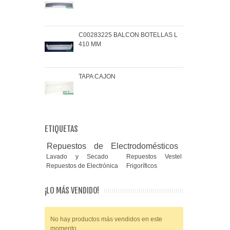
C00283225 BALCON BOTELLAS L
COJ
410 MM
BRA
TAPA CAJON
MAN
ETIQUETAS
Repuestos de Electrodomésticos
Lavado y Secado
Repuestos Vestel
Repuestos de Electrónica
Frigoríficos
¡LO MÁS VENDIDO!
No hay productos más vendidos en este
momento