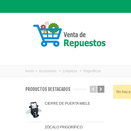
Inicio
>
Accesorios
>
Limpieza
>
Frigoríficos
PRODUCTOS DESTACADOS
No hay p
CIERRE DE PUERTA MIELE
JAR
ZÓCALO FRIGORÍFICO
JUN