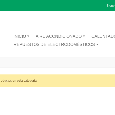
Bienv
INICIO
AIRE ACONDICIONADO
CALENTAD
REPUESTOS DE ELECTRODOMÉSTICOS
roductos en esta categoría
RA CATA BT1200
TA INFERIOR PUERTA 1491281