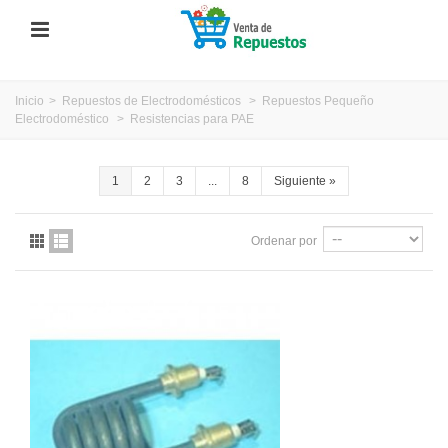
Inicio
>
Repuestos de Electrodomésticos
>
Repuestos Pequeño
Electrodoméstico
>
Resistencias para PAE
1
2
3
...
8
Siguiente
»
Ordenar por