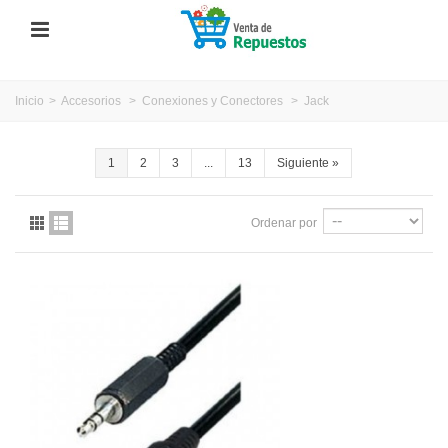
Inicio
>
Accesorios
>
Conexiones y Conectores
>
Jack
1
2
3
...
13
Siguiente
»
Ordenar por