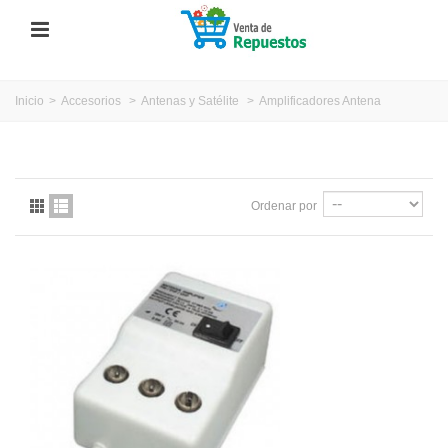
Inicio
>
Accesorios
>
Antenas y Satélite
>
Amplificadores Antena
Ordenar por