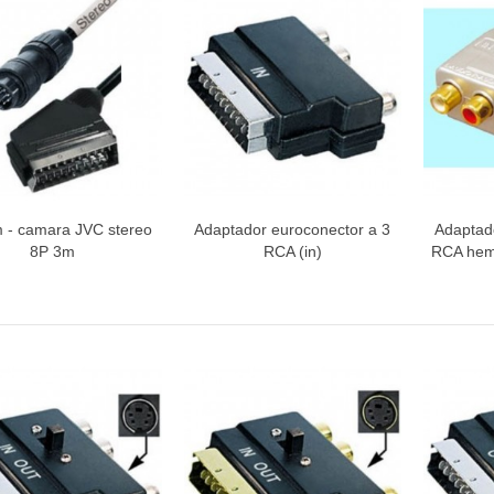
INETE RODAMIENTOS FAGOR-
NDT
ETA / MANGO HORNO
 - camara JVC stereo
Adaptador euroconector a 3
Adaptad
Vista rápida
Vista rápida
V
8P 3m
RCA (in)
RCA hemb