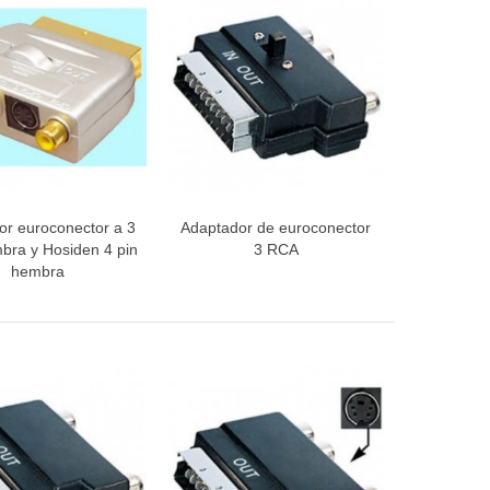
or euroconector a 3
Adaptador de euroconector
ista rápida
Vista rápida
ra y Hosiden 4 pin
3 RCA
hembra