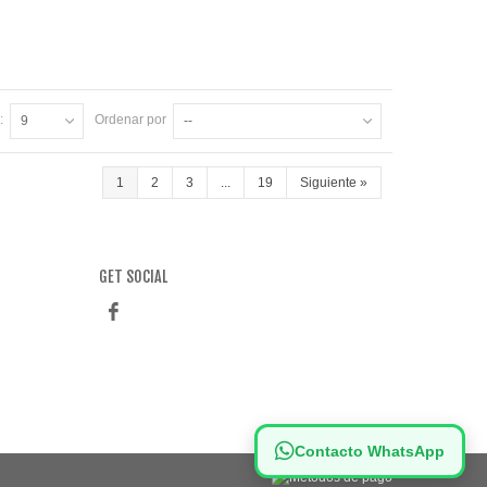
:
Ordenar por
9
--
1
2
3
...
19
Siguiente
»
GET SOCIAL
Contacto WhatsApp