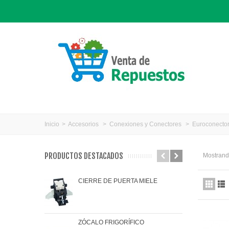
Inicio
>
Accesorios
>
Conexiones y Conectores
>
Euroconecto
PRODUCTOS DESTACADOS
Mostrando
CIERRE DE PUERTA MIELE
JAR
ZÓCALO FRIGORÍFICO
JUN