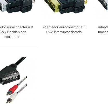
dor euroconector a 3
Adaptador euroconector a 3
Adapta
Vista rápida
Vista rápida
V
CA y Hosiden con
RCA interruptor dorado
macho
interruptor