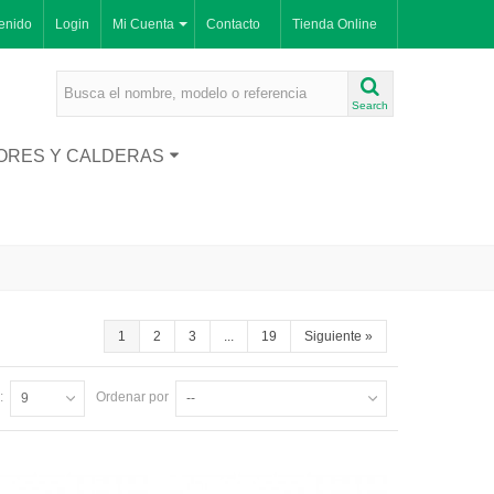
enido
Login
Mi Cuenta
Contacto
Tienda Online
Search
ORES Y CALDERAS
1
2
3
...
19
Siguiente
»
:
Ordenar por
9
--