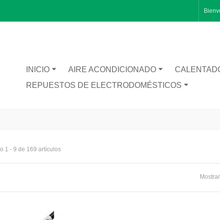
Bienv
INICIO
AIRE ACONDICIONADO
CALENTAD
REPUESTOS DE ELECTRODOMÉSTICOS
r
 1 - 9 de 169 artículos
RA CATA BT1200
Mostrar
TA INFERIOR PUERTA 1491281