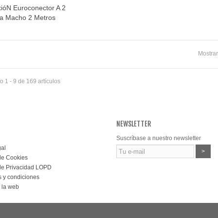
ióN Euroconector A 2
Vista rápida
a Macho 2 Metros
Mostrar
 1 - 9 de 169 artículos
NEWSLETTER
Suscríbase a nuestro newsletter
gal
>
 de Cookies
 de Privacidad LOPD
 y condiciones
 la web