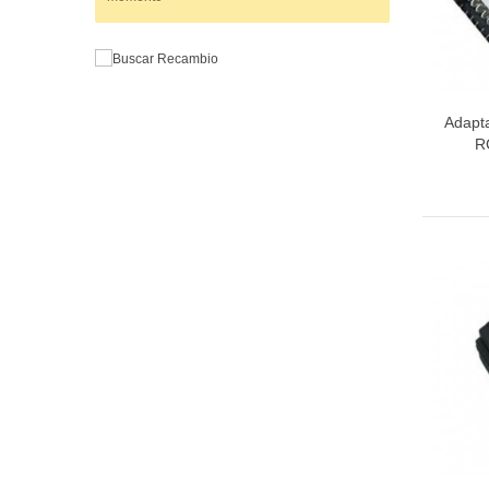
Adapta
R