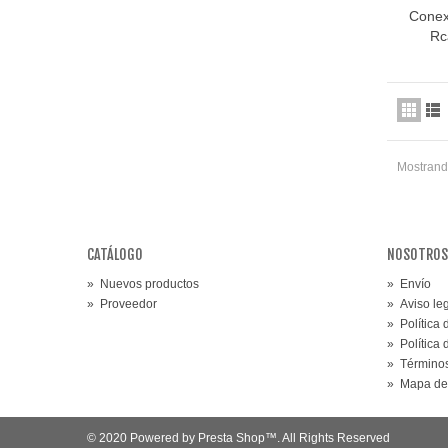
Conex
Rc
Mostrando
CATÁLOGO
NOSOTROS
»
Nuevos productos
»
Envío
»
Proveedor
»
Aviso le
»
Política
»
Política
»
Términos
»
Mapa de
© 2020 Powered by Presta Shop™. All Rights Reserved