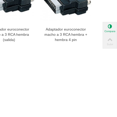
dor euroconector
Adaptador euroconector
ista rápida
Vista rápida
Comparar
 a 3 RCA hembra
macho a 3 RCA hembra +
(salida)
hembra 4 pin
Subir