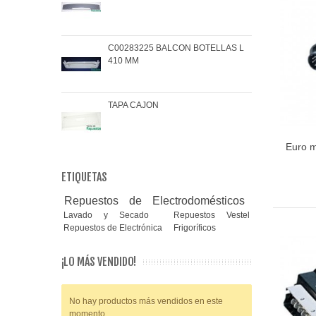
C00283225 BALCON BOTELLAS L
COJ
410 MM
BRA
TAPA CAJON
MAN
Euro m
ETIQUETAS
Repuestos de Electrodomésticos
Lavado y Secado
Repuestos Vestel
Repuestos de Electrónica
Frigoríficos
¡LO MÁS VENDIDO!
No hay productos más vendidos en este
momento