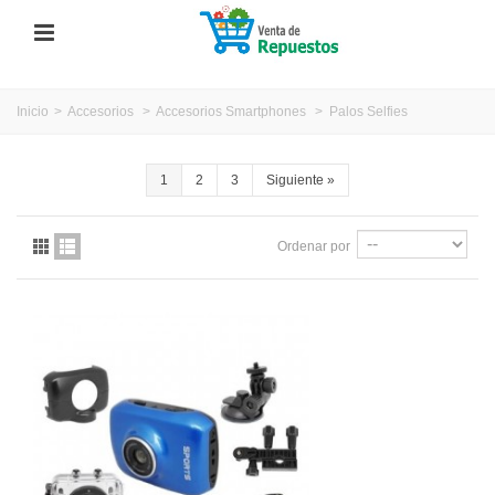
Inicio
>
Accesorios
>
Accesorios Smartphones
>
Palos Selfies
1
2
3
Siguiente
»
Ordenar por