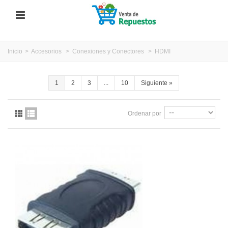
Inicio
>
Accesorios
>
Conexiones y Conectores
>
HDMI
1
2
3
...
10
Siguiente
»
Ordenar por