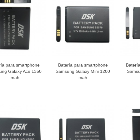
INETE RODAMIENTOS FAGOR-
NDT
ETA / MANGO HORNO
ría para smartphone
Batería para smartphone
Baterí
Vista rápida
Vista rápida
V
ng Galaxy Ace 1350
Samsung Galaxy Mini 1200
Samsun
mah
mah