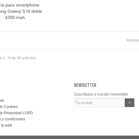
ría para smartphone
Vista rápida
ng Galaxy S III doble
4200 mah
Mostrar
 1 - 9 de 38 artículos
NEWSLETTER
Suscríbase a nuestro newsletter
gal
>
 de Cookies
 de Privacidad LOPD
 y condiciones
 la web