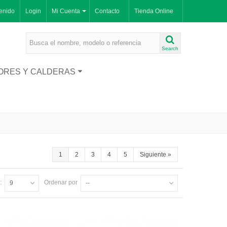
enido
Login
Mi Cuenta
Contacto
Tienda Online
Search
ORES Y CALDERAS
1
2
3
4
5
Siguiente
»
:
Ordenar por
9
--