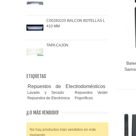
C00283225 BALCON BOTELLAS L
COJ
410 MM
BRA
TAPA CAJON
MAN
Bate
Samsu
ETIQUETAS
Repuestos de Electrodomésticos
Lavado y Secado
Repuestos Vestel
Repuestos de Electrónica
Frigoríficos
¡LO MÁS VENDIDO!
No hay productos más vendidos en este
momento