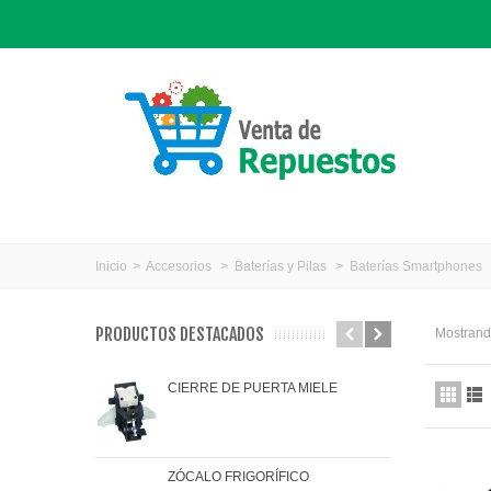
Inicio
>
Accesorios
>
Baterías y Pilas
>
Baterías Smartphones
PRODUCTOS DESTACADOS
Mostrando
CIERRE DE PUERTA MIELE
JAR
ZÓCALO FRIGORÍFICO
JUN