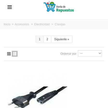
Inicio
>
Accesorios
>
Electricidad
>
Clavijas
1
2
Siguiente
»
Ordenar por