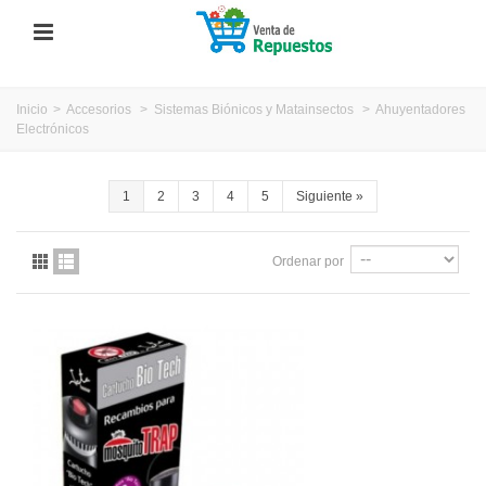
Inicio
>
Accesorios
>
Sistemas Biónicos y Matainsectos
>
Ahuyentadores
Electrónicos
1
2
3
4
5
Siguiente
»
Ordenar por