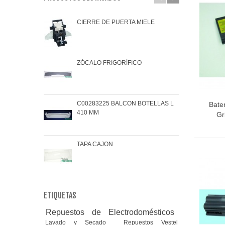
CIERRE DE PUERTA MIELE
JAR
ZÓCALO FRIGORÍFICO
JUN
C00283225 BALCON BOTELLAS L
COJ
Bater
410 MM
BRA
Gr
TAPA CAJON
MAN
ETIQUETAS
Repuestos de Electrodomésticos
Lavado y Secado
Repuestos Vestel