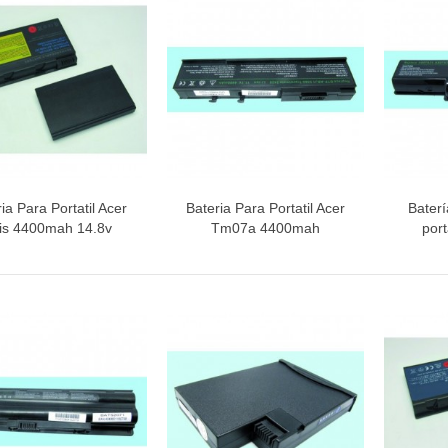
RA CATA BT1200
TA INFERIOR PUERTA 1491281
INETE RODAMIENTOS FAGOR-
ia Para Portatil Acer
Bateria Para Portatil Acer
Bater
Vista rápida
Vista rápida
V
NDT
is 4400mah 14.8v
Tm07a 4400mah
port
ETA / MANGO HORNO