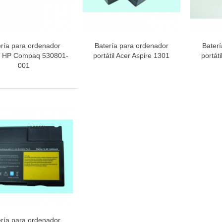
ería para ordenador
Batería para ordenador
Bater
Vista rápida
Vista rápida
V
il HP Compaq 530801-
portátil Acer Aspire 1301
portát
001
ería para ordenador
Vista rápida