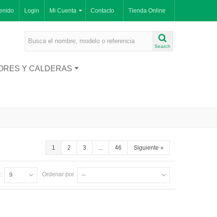
enido
Login
Mi Cuenta
Contacto
Tienda Online
Search
ORES Y CALDERAS
1
2
3
...
46
Siguiente
»
:
Ordenar por
9
--