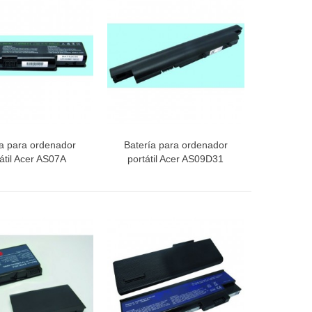
ía para ordenador
Batería para ordenador
ista rápida
Vista rápida
átil Acer AS07A
portátil Acer AS09D31