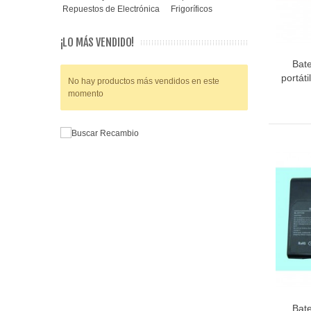
Repuestos de Electrónica
Frigoríficos
¡LO MÁS VENDIDO!
Bat
portát
No hay productos más vendidos en este
momento
Bat