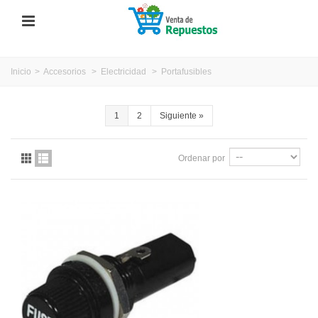
Inicio
>
Accesorios
>
Electricidad
>
Portafusibles
1
2
Siguiente
»
Ordenar por