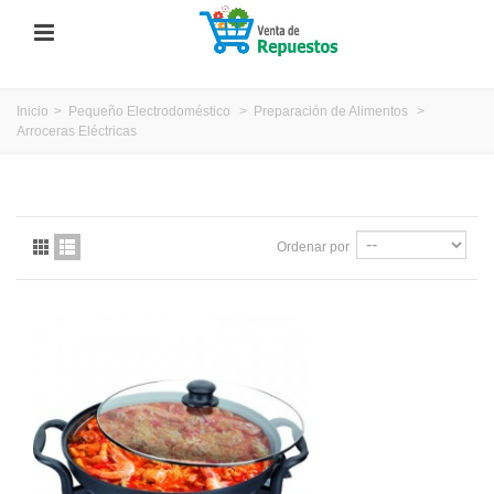
Inicio
>
Pequeño Electrodoméstico
>
Preparación de Alimentos
>
Arroceras Eléctricas
Ordenar por