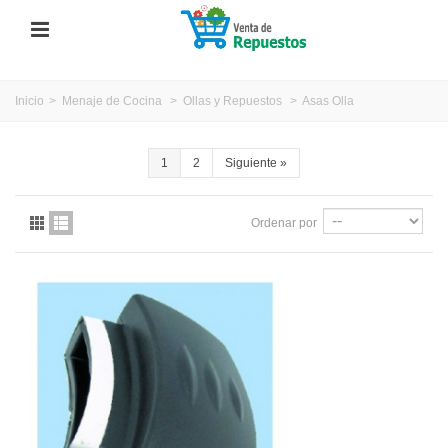
Inicio
>
Menaje de Cocina
>
Ollas y Repuestos
>
Asas Olla
1
2
Siguiente
»
Ordenar por