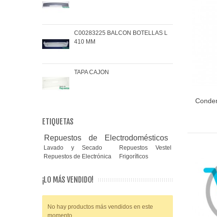
C00283225 BALCON BOTELLAS L
COJ
410 MM
BRA
TAPA CAJON
MAN
Conden
ETIQUETAS
Repuestos de Electrodomésticos
Lavado y Secado
Repuestos Vestel
Repuestos de Electrónica
Frigoríficos
¡LO MÁS VENDIDO!
No hay productos más vendidos en este
momento