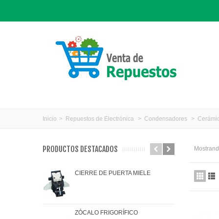
Inicio
>
Repuestos de Electrónica
>
Condensadores
>
Cerámi
PRODUCTOS DESTACADOS
Mostrando
CIERRE DE PUERTA MIELE
JAR
ZÓCALO FRIGORÍFICO
JUN