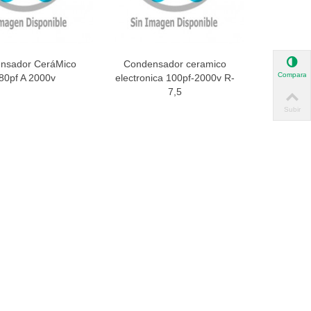
nsador CeráMico
Condensador ceramico
ista rápida
Vista rápida
Comparar
80pf A 2000v
electronica 100pf-2000v R-
7,5
Subir