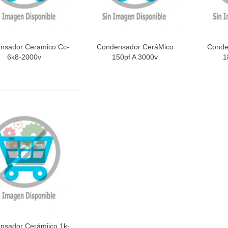
nsador Ceramico Cc-
Condensador CeráMico
Conde
Vista rápida
Vista rápida
V
6k8-2000v
150pf A 3000v
1
nsador Cerámiico 1k-
Vista rápida