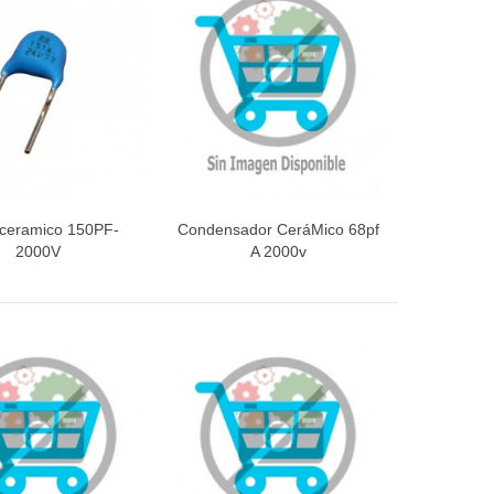
ceramico 150PF-
Condensador CeráMico 68pf
ista rápida
Vista rápida
2000V
A 2000v