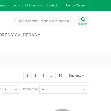
enido
Login
Mi Cuenta
Contacto
Tienda Online
Search
ORES Y CALDERAS
1
2
3
...
10
Siguiente
»
:
Ordenar por
9
--