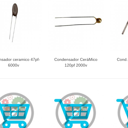
INETE RODAMIENTOS FAGOR-
NDT
ETA / MANGO HORNO
sador ceramico 47pf-
Condensador CeráMico
Cond.
Vista rápida
Vista rápida
V
6000v
120pf 2000v