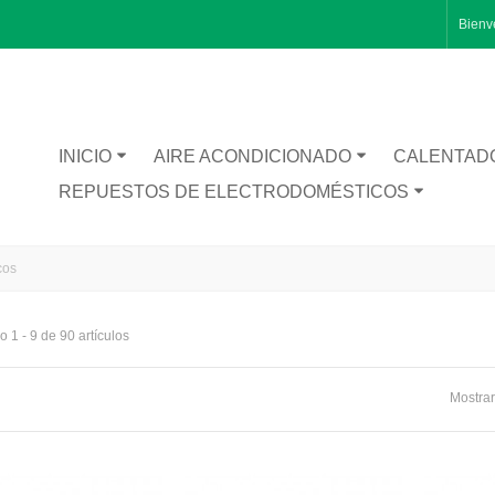
Bienv
INICIO
AIRE ACONDICIONADO
CALENTAD
REPUESTOS DE ELECTRODOMÉSTICOS
cos
 1 - 9 de 90 artículos
RA CATA BT1200
Mostrar
TA INFERIOR PUERTA 1491281