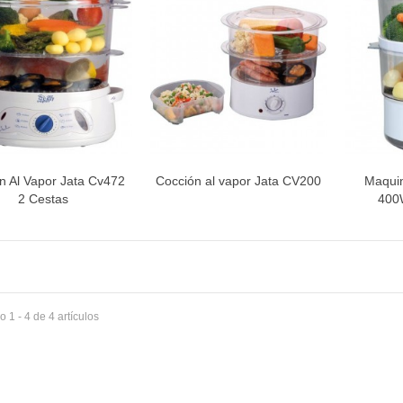
INETE RODAMIENTOS FAGOR-
NDT
ETA / MANGO HORNO
n Al Vapor Jata Cv472
Cocción al vapor Jata CV200
Maquin
Vista rápida
Vista rápida
V
2 Cestas
400
 1 - 4 de 4 artículos