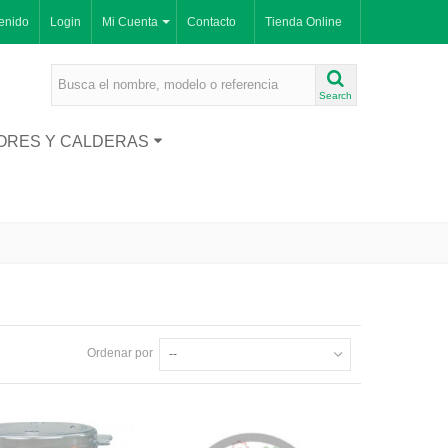
enido
Login
Mi Cuenta
Contacto
Tienda Online
Search
ORES Y CALDERAS
Ordenar por
--