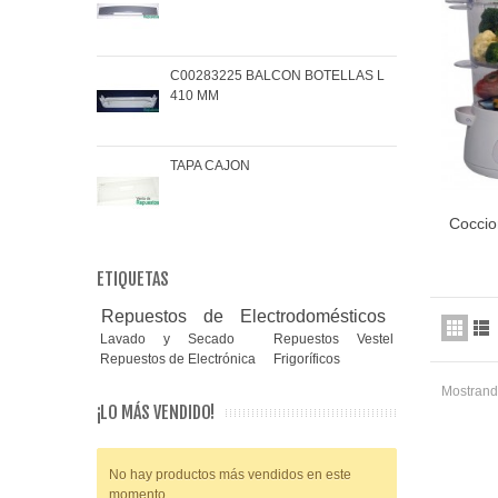
C00283225 BALCON BOTELLAS L
COJ
410 MM
BRA
TAPA CAJON
MAN
Coccio
ETIQUETAS
Repuestos de Electrodomésticos
Lavado y Secado
Repuestos Vestel
Repuestos de Electrónica
Frigoríficos
Mostrando
¡LO MÁS VENDIDO!
No hay productos más vendidos en este
momento