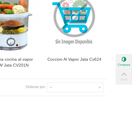
a cocina al vapor
Coccion Al Vapor Jata Cv624
ista rápida
Vista rápida
W Jata CV201N
Comparar
Subir
Ordenar por
--