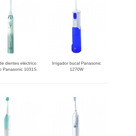
de dientes eléctrico
Irrigador bucal Panasonic
ista rápida
Vista rápida
o Panasonic 1031S
1270W