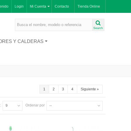
enido
Login
Mi Cuenta
Contacto
Tienda Online
Search
ORES Y CALDERAS
1
2
3
4
Siguiente
»
:
Ordenar por
9
--