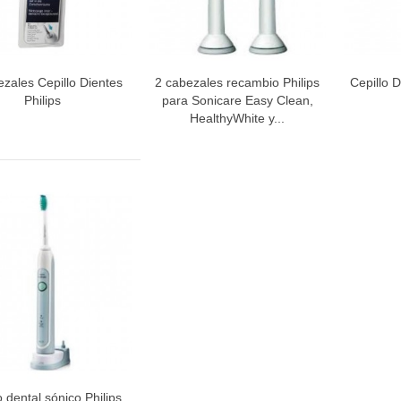
zales Cepillo Dientes
2 cabezales recambio Philips
Cepillo D
Vista rápida
Vista rápida
V
Philips
para Sonicare Easy Clean,
HealthyWhite y...
o dental sónico Philips
Vista rápida