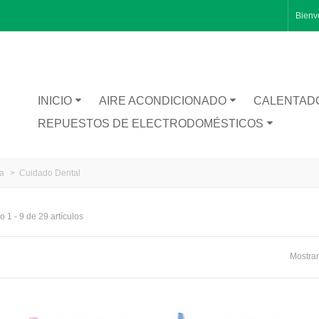
Bienv
INICIO
AIRE ACONDICIONADO
CALENTAD
REPUESTOS DE ELECTRODOMÉSTICOS
za
>
Cuidado Dental
 1 - 9 de 29 artículos
RA CATA BT1200
Mostrar
TA INFERIOR PUERTA 1491281