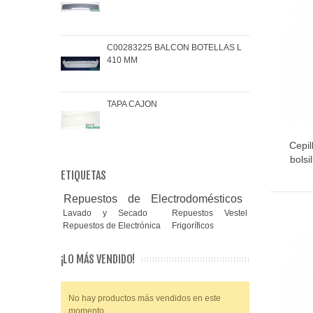
C00283225 BALCON BOTELLAS L
COJ
410 MM
BRA
TAPA CAJON
MAN
Cepil
bols
ETIQUETAS
Repuestos de Electrodomésticos
Lavado y Secado
Repuestos Vestel
Repuestos de Electrónica
Frigoríficos
¡LO MÁS VENDIDO!
No hay productos más vendidos en este
momento