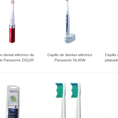
INETE RODAMIENTOS FAGOR-
NDT
ETA / MANGO HORNO
lo dental eléctrico de
Cepillo de dientes eléctrico
Cepillo 
Vista rápida
Vista rápida
V
illo Panasonic DS11R
Panasonic DL40W
platead