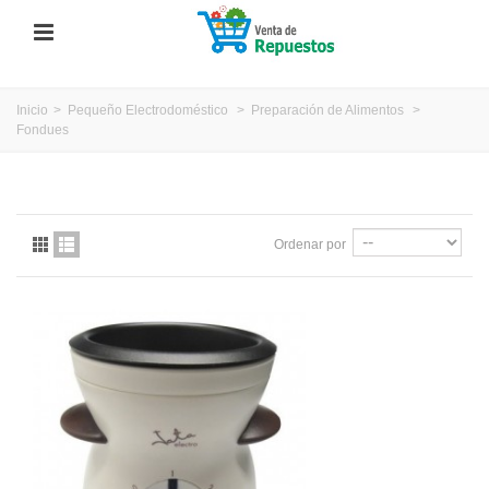
Inicio
>
Pequeño Electrodoméstico
>
Preparación de Alimentos
>
Fondues
Ordenar por