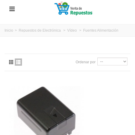
Inicio
>
Repuestos de Electrónica
>
Vídeo
>
Fuentes Alimentación
Ordenar por