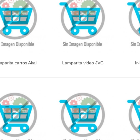
INETE RODAMIENTOS FAGOR-
NDT
ETA / MANGO HORNO
parita carros Akai
Lamparita video JVC
Ir
Vista rápida
Vista rápida
V