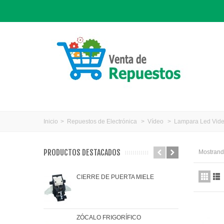
Inicio
>
Repuestos de Electrónica
>
Vídeo
>
Lampara Led Vid
PRODUCTOS DESTACADOS
Mostrando
CIERRE DE PUERTA MIELE
JAR
ZÓCALO FRIGORÍFICO
JUN