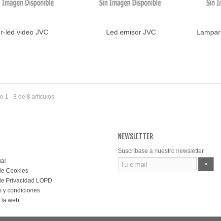
Ir-led video JVC
Led emisor JVC
Lampari
Vista rápida
Vista rápida
V
 1 - 8 de 8 artículos
NEWSLETTER
Suscríbase a nuestro newsletter
gal
>
 de Cookies
 de Privacidad LOPD
 y condiciones
 la web