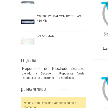
C00283225 BALCON BOTELLAS L
COJ
410 MM
BRA
TAPA CAJON
MAN
Lam
ETIQUETAS
Repuestos de Electrodomésticos
Lavado y Secado
Repuestos Vestel
Repuestos de Electrónica
Frigoríficos
¡LO MÁS VENDIDO!
No hay productos más vendidos en este
momento