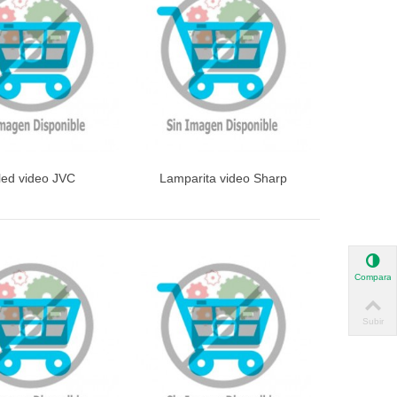
-led video JVC
Lamparita video Sharp
ista rápida
Vista rápida
Comparar
Subir