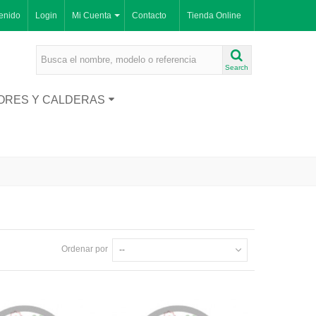
enido
Login
Mi Cuenta
Contacto
Tienda Online
Search
ORES Y CALDERAS
Ordenar por
--