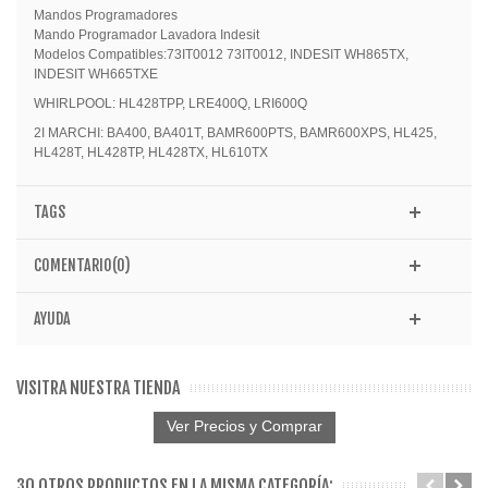
Mandos Programadores
Mando Programador Lavadora Indesit
Modelos Compatibles:73IT0012 73IT0012, INDESIT WH865TX,
INDESIT WH665TXE
WHIRLPOOL: HL428TPP, LRE400Q, LRI600Q
2I MARCHI: BA400, BA401T, BAMR600PTS, BAMR600XPS, HL425,
HL428T, HL428TP, HL428TX, HL610TX
TAGS
COMENTARIO(0)
AYUDA
VISITRA NUESTRA TIENDA
Ver Precios y Comprar
30 OTROS PRODUCTOS EN LA MISMA CATEGORÍA: