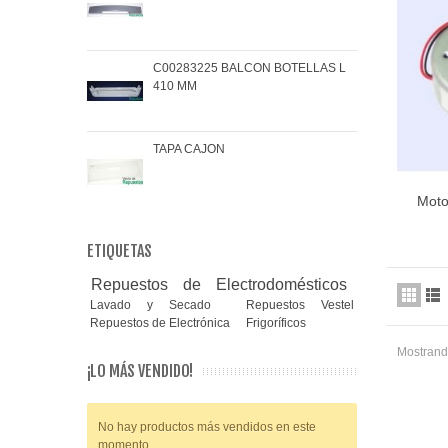
C00283225 BALCON BOTELLAS L
COJ
410 MM
BRA
TAPA CAJON
MAN
Moto
ETIQUETAS
Repuestos de Electrodomésticos
Lavado y Secado
Repuestos Vestel
Repuestos de Electrónica
Frigoríficos
Mostrando
¡LO MÁS VENDIDO!
No hay productos más vendidos en este
momento