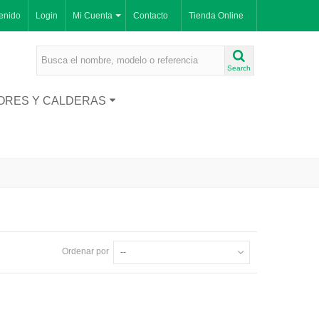
enido
Login
Mi Cuenta
Contacto
Tienda Online
Search
ORES Y CALDERAS
Ordenar por
--