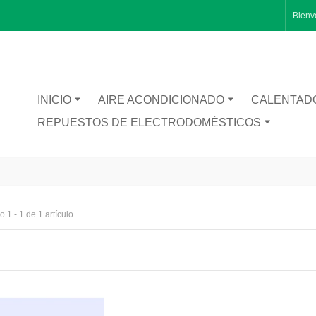
Bienv
INICIO
AIRE ACONDICIONADO
CALENTAD
REPUESTOS DE ELECTRODOMÉSTICOS
 1 - 1 de 1 artículo
RA CATA BT1200
TA INFERIOR PUERTA 1491281