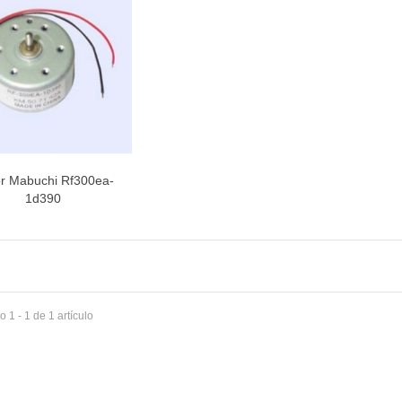
INETE RODAMIENTOS FAGOR-
NDT
ETA / MANGO HORNO
r Mabuchi Rf300ea-
Vista rápida
1d390
 1 - 1 de 1 artículo